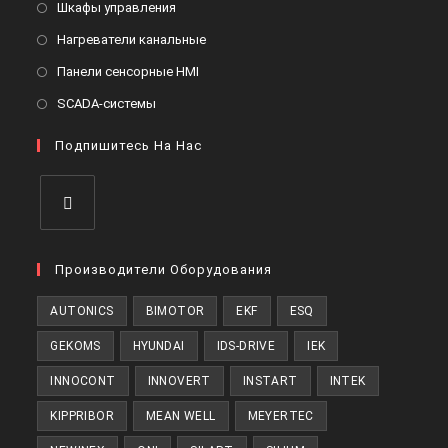
Откроется
Шкафы управления
вкладке
новой
в
Откроется
Нагреватели канальные
вкладке
новой
в
Откроется
Панели сенсорные HMI
вкладке
новой
в
Откроется
SCADA-системы
вкладке
новой
в
вкладке
Подпишитесь На Нас
новой
вкладке
Откроется
в
Производители Оборудования
новой
AUTONICS
BIMOTOR
EKF
ESQ
вкладке
GEKOMS
HYUNDAI
IDS-DRIVE
IEK
INNOCONT
INNOVERT
INSTART
INTEK
KIPPRIBOR
MEAN WELL
MEYERTEC