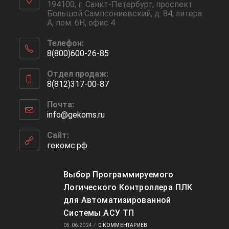
194100, г. Санкт-Петербург, проспект
Большой Сампсониевский, д. 84, литера
А, пом. 6Н, офис 4
Телефон:
8(800)600-26-85
Откроется
Отдел продаж:
в
8(812)317-00-87
вашем
Откроется
приложении
Почта:
в
info@gekoms.ru
Откроется
вашем
в
приложении
вашем
Сайт:
приложении
гекомс.рф
Выбор Программируемого
Логического Контроллера ПЛК
для Автоматизированной
Системы АСУ ТП
05.06.2024
/
0 КОММЕНТАРИЕВ