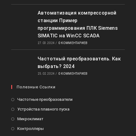
Автоматизация компрессорной
станции Пример
программирования ПЛК Siemens
SIMATIC на WinCC SCADA
27.03.2024
/
0 КОММЕНТАРИЕВ
Частотный преобразователь. Как
выбрать? 2024
25.02.2024
/
0 КОММЕНТАРИЕВ
Полезные Ссылки
Откроется
Частотные преобразователи
в
Откроется
Устройства плавного пуска
новой
в
Откроется
Микроклимат
вкладке
новой
в
Откроется
Контроллеры
вкладке
новой
в