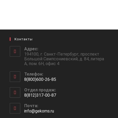
Контакты
Адрес:
194100, г. Санкт-Петербург, проспект
Большой Сампсониевский, д. 84, литера
А, пом. 6Н, офис 4
Телефон:
8(800)600-26-85
Откроется
Отдел продаж:
в
8(812)317-00-87
вашем
Откроется
приложении
Почта:
в
info@gekoms.ru
Откроется
вашем
в