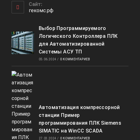
приложении
вашем
Сайт:
приложении
гекомс.рф
Выбор Программируемого
Логического Контроллера ПЛК
для Автоматизированной
Системы АСУ ТП
05.06.2024
/
0 КОММЕНТАРИЕВ
Автоматизация компрессорной
станции Пример
программирования ПЛК Siemens
SIMATIC на WinCC SCADA
27.03.2024
/
0 КОММЕНТАРИЕВ