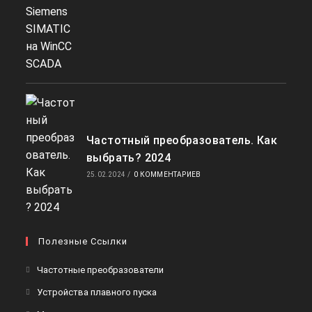
Частотный преобразователь. Как
выбрать? 2024
25.02.2024
/
0 КОММЕНТАРИЕВ
Полезные Ссылки
Откроется
Частотные преобразователи
в
Откроется
Устройства плавного пуска
новой
в