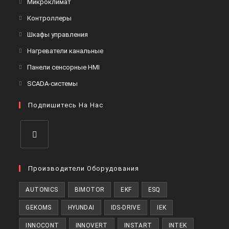
Откроется
Микроклимат
вкладке
новой
в
Откроется
Контроллеры
вкладке
новой
в
Откроется
Шкафы управления
вкладке
новой
в
Откроется
Нагреватели канальные
вкладке
новой
в
Откроется
Панели сенсорные HMI
вкладке
новой
в
Откроется
SCADA-системы
вкладке
новой
в
вкладке
Подпишитесь На Нас
новой
вкладке
Откроется
в
Производители Оборудования
новой
AUTONICS
BIMOTOR
EKF
ESQ
вкладке
GEKOMS
HYUNDAI
IDS-DRIVE
IEK
INNOCONT
INNOVERT
INSTART
INTEK