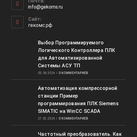
Почта:
в
info@gekoms.ru
Откроется
вашем
в
приложении
вашем
Сайт:
приложении
гекомс.рф
Выбор Программируемого
Логического Контроллера ПЛК
для Автоматизированной
Системы АСУ ТП
05.06.2024
/
0 КОММЕНТАРИЕВ
Автоматизация компрессорной
станции Пример
программирования ПЛК Siemens
SIMATIC на WinCC SCADA
27.03.2024
/
0 КОММЕНТАРИЕВ
Частотный преобразователь. Как