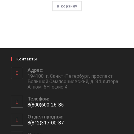
В корзину
Контакты
Адрес:
194100, г. Санкт-Петербург, проспект
Большой Сампсониевский, д. 84, литера
А, пом. 6Н, офис 4
Телефон:
8(800)600-26-85
Откроется
Отдел продаж:
в
8(812)317-00-87
вашем
Откроется
приложении