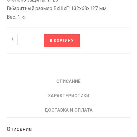
Габаритный размер ВxШхГ: 132x68x127 мм
Вес: 1 кг
Количество
В КОРЗИНУ
товара
ESQ-
210-
2S-
0.7-
ОПИСАНИЕ
K
Частотный
ХАРАКТЕРИСТИКИ
Преобразователь
частоты
ДОСТАВКА И ОПЛАТА
08.04.000721
Описание