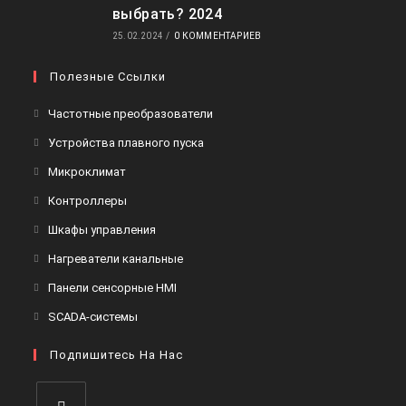
выбрать? 2024
25.02.2024
/
0 КОММЕНТАРИЕВ
Полезные Ссылки
Откроется
Частотные преобразователи
в
Откроется
Устройства плавного пуска
новой
в
Откроется
Микроклимат
вкладке
новой
в
Откроется
Контроллеры
вкладке
новой
в
Откроется
Шкафы управления
вкладке
новой
в
Откроется
Нагреватели канальные
вкладке
новой
в
Откроется
Панели сенсорные HMI
вкладке
новой
в
Откроется
SCADA-системы
вкладке
новой
в
вкладке
Подпишитесь На Нас
новой
вкладке