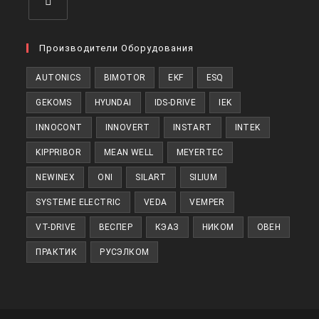
Откроется
в
Производители Оборудования
новой
AUTONICS
BIMOTOR
EKF
ESQ
вкладке
GEKOMS
HYUNDAI
IDS-DRIVE
IEK
INNOCONT
INNOVERT
INSTART
INTEK
KIPPRIBOR
MEAN WELL
MEYERTEC
NEWINEX
ONI
SILART
SILIUM
SYSTEME ELECTRIC
VEDA
VEMPER
VT-DRIVE
ВЕСПЕР
КЭАЗ
НИКОМ
ОВЕН
ПРАКТИК
РУСЭЛКОМ