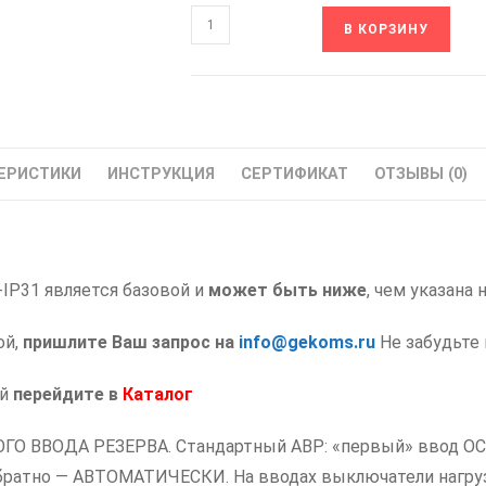
Количество
В КОРЗИНУ
товара
АВР-400(100)-
[1/400/100]-
IP31
Шкаф
ЕРИСТИКИ
ИНСТРУКЦИЯ
СЕРТИФИКАТ
ОТЗЫВЫ (0)
ввода
резерва
НИКОМ
Щит
-IP31 является базовой и
ШАВР
может быть ниже
, чем указана 
ой,
пришлите Ваш запрос на
info@gekoms.ru
Не забудьте 
ий
перейдите в
Каталог
ОГО ВВОДА РЕЗЕРВА. Стандартный АВР: «первый» ввод О
ратно — АВТОМАТИЧЕСКИ. На вводах выключатели нагрузк