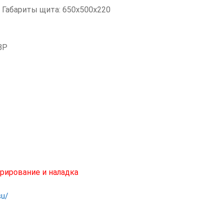
 Габариты щита: 650х500х220
ВР
рирование и наладка
su/