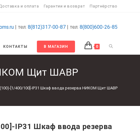
Доставка и оплата
Гарантии и возврат
Партнёрство
oms.ru
| тел:
8(812)317-00-87
| тел:
8(800)600-26-85
ПЕРЕКЛЮЧИТ
КОНТАКТЫ
В МАГАЗИН
0
ПОИСК
 НИКОМ Щит ШАВР
ПО
(100)-[1/400/100]-IP31 Шкаф ввода резерва НИКОМ Щит ШАВР
ВЕБ-
САЙТУ
100]-IP31 Шкаф ввода резерва