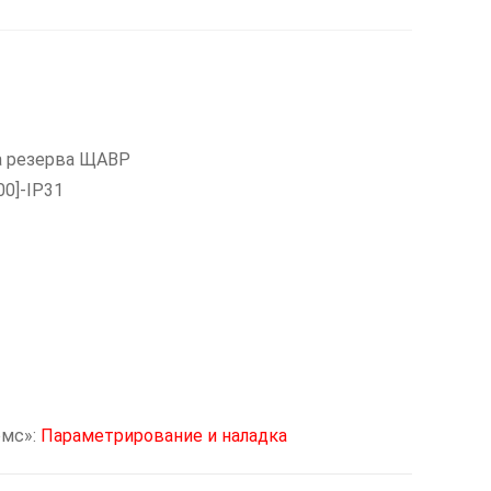
а резерва ЩАВР
00]-IP31
омс»:
Параметрирование и наладка