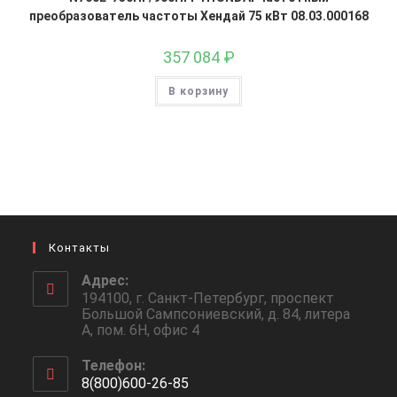
преобразователь частоты Хендай 75 кВт 08.03.000168
357 084
₽
В корзину
Контакты
Адрес:
194100, г. Санкт-Петербург, проспект
Большой Сампсониевский, д. 84, литера
А, пом. 6Н, офис 4
Телефон:
8(800)600-26-85