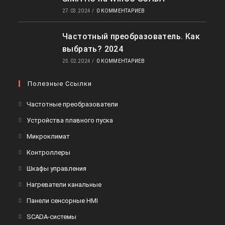
27.03.2024
/
0 КОММЕНТАРИЕВ
Частотный преобразователь. Как
выбрать? 2024
25.02.2024
/
0 КОММЕНТАРИЕВ
Полезные Ссылки
Откроется
Частотные преобразователи
в
Откроется
Устройства плавного пуска
новой
в
Откроется
Микроклимат
вкладке
новой
в
Откроется
Контроллеры
вкладке
новой
в
Откроется
Шкафы управления
вкладке
новой
в
Откроется
Нагреватели канальные
вкладке
новой
в
Откроется
Панели сенсорные HMI
вкладке
новой
в
Откроется
SCADA-системы
вкладке
новой