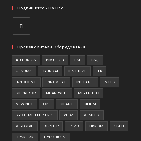
в
вкладке
Подпишитесь На Нас
новой
вкладке
Откроется
в
Производители Оборудования
новой
AUTONICS
BIMOTOR
EKF
ESQ
вкладке
GEKOMS
HYUNDAI
IDS-DRIVE
IEK
INNOCONT
INNOVERT
INSTART
INTEK
KIPPRIBOR
MEAN WELL
MEYERTEC
NEWINEX
ONI
SILART
SILIUM
SYSTEME ELECTRIC
VEDA
VEMPER
VT-DRIVE
ВЕСПЕР
КЭАЗ
НИКОМ
ОВЕН
ПРАКТИК
РУСЭЛКОМ