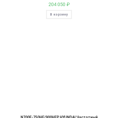
204 050
₽
В корзину
N700E-750HF/900HFP HYUNDAI Частотный