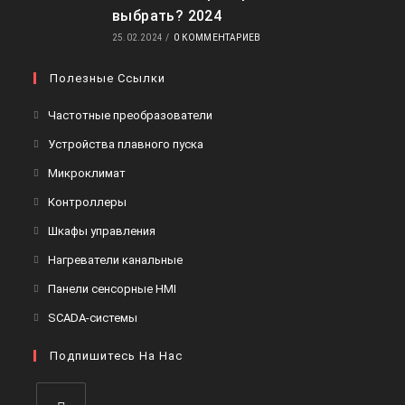
выбрать? 2024
25.02.2024
/
0 КОММЕНТАРИЕВ
Полезные Ссылки
Откроется
Частотные преобразователи
в
Откроется
Устройства плавного пуска
новой
в
Откроется
Микроклимат
вкладке
новой
в
Откроется
Контроллеры
вкладке
новой
в
Откроется
Шкафы управления
вкладке
новой
в
Откроется
Нагреватели канальные
вкладке
новой
в
Откроется
Панели сенсорные HMI
вкладке
новой
в
Откроется
SCADA-системы
вкладке
новой
в
вкладке
Подпишитесь На Нас
новой
вкладке