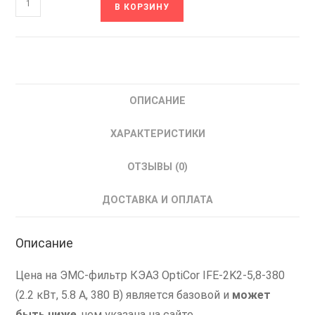
В КОРЗИНУ
товара
IFE-
2K2-
5,8-
380
ОПИСАНИЕ
OptiCor
КЭАЗ
ХАРАКТЕРИСТИКИ
308719
ЭМС-
ОТЗЫВЫ (0)
фильтр
2.2
ДОСТАВКА И ОПЛАТА
кВт
Описание
Цена на ЭМС-фильтр КЭАЗ OptiCor IFE-2K2-5,8-380
(2.2 кВт, 5.8 А, 380 В) является базовой и
может
быть ниже
, чем указана на сайте.