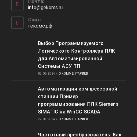
Почта:
в
info@gekoms.ru
Откроется
вашем
в
приложении
вашем
Сайт:
приложении
гекомс.рф
Выбор Программируемого
Логического Контроллера ПЛК
для Автоматизированной
Системы АСУ ТП
05.06.2024
/
0 КОММЕНТАРИЕВ
Автоматизация компрессорной
станции Пример
программирования ПЛК Siemens
SIMATIC на WinCC SCADA
27.03.2024
/
0 КОММЕНТАРИЕВ
Частотный преобразователь. Как