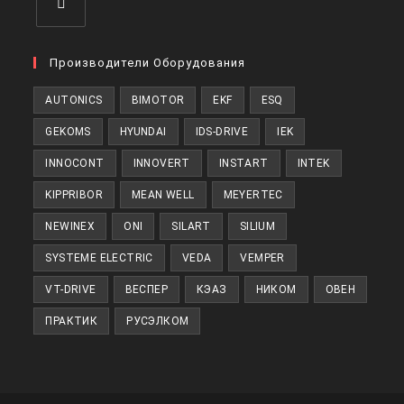
Откроется
в
Производители Оборудования
новой
AUTONICS
BIMOTOR
EKF
ESQ
вкладке
GEKOMS
HYUNDAI
IDS-DRIVE
IEK
INNOCONT
INNOVERT
INSTART
INTEK
KIPPRIBOR
MEAN WELL
MEYERTEC
NEWINEX
ONI
SILART
SILIUM
SYSTEME ELECTRIC
VEDA
VEMPER
VT-DRIVE
ВЕСПЕР
КЭАЗ
НИКОМ
ОВЕН
ПРАКТИК
РУСЭЛКОМ