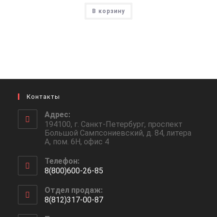
В корзину
Контакты
Адрес:
194100, г. Санкт-Петербург, проспект
Большой Сампсониевский, д. 84, литера
А, пом. 6Н, офис 4
Телефон:
8(800)600-26-85
Откроется
Отдел продаж:
в
8(812)317-00-87
вашем
Откроется
приложении