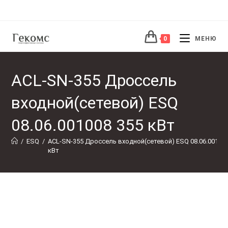
Перейти
к
содержимому
0
МЕНЮ
ACL-SN-355 Дроссель
входной(сетевой) ESQ
08.06.001008 355 кВт
/
ESQ
/
ACL-SN-355 Дроссель входной(сетевой) ESQ 08.06.001008
кВт