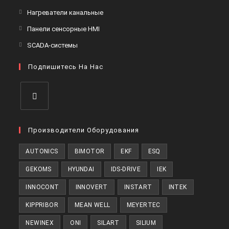
новой
в
Откроется
Нагреватели канальные
вкладке
новой
в
Откроется
Панели сенсорные HMI
вкладке
новой
в
Откроется
SCADA-системы
вкладке
новой
в
вкладке
Подпишитесь На Нас
новой
вкладке
Откроется
в
Производители Оборудования
новой
AUTONICS
BIMOTOR
EKF
ESQ
вкладке
GEKOMS
HYUNDAI
IDS-DRIVE
IEK
INNOCONT
INNOVERT
INSTART
INTEK
KIPPRIBOR
MEAN WELL
MEYERTEC
NEWINEX
ONI
SILART
SILIUM