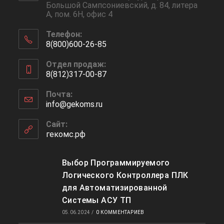
Большой Сампсониевский, д. 84, литера
А, пом. 6Н, офис 4
Телефон:
8(800)600-26-85
Откроется
Отдел продаж:
в
8(812)317-00-87
вашем
Откроется
приложении
Почта:
в
info@gekoms.ru
Откроется
вашем
в
приложении
вашем
Сайт:
приложении
гекомс.рф
Выбор Программируемого
Логического Контроллера ПЛК
для Автоматизированной
Системы АСУ ТП
05.06.2024
/
0 КОММЕНТАРИЕВ