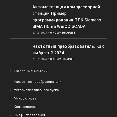
Автоматизация компрессорной
станции Пример
программирования ПЛК Siemens
SIMATIC на WinCC SCADA
27.03.2024
/
0 КОММЕНТАРИЕВ
Частотный преобразователь. Как
выбрать? 2024
25.02.2024
/
0 КОММЕНТАРИЕВ
Полезные Ссылки
Откроется
Частотные преобразователи
в
Откроется
Устройства плавного пуска
новой
в
Откроется
Микроклимат
вкладке
новой
в
Откроется
Контроллеры
вкладке
новой
в
Откроется
Шкафы управления
вкладке