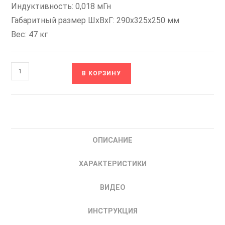
Индуктивность: 0,018 мГн
Габаритный размер ШхВхГ: 290x325x250 мм
Вес: 47 кг
Количество
В КОРЗИНУ
товара
ACL-
SN-
355
Дроссель
ОПИСАНИЕ
входной(сетевой)
ESQ
ХАРАКТЕРИСТИКИ
08.06.001008
355
ВИДЕО
кВт
ИНСТРУКЦИЯ