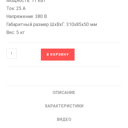
Мощность: 11 кВт
Ток: 25 А
Напряжение: 380 В
Габаритный размер ШхВхГ: 310x85x50 мм
Вес: 5 кг
Количество
В КОРЗИНУ
товара
RFI-
SN-
11
Фильтр
ОПИСАНИЕ
ЭМИ(ЭМС)
входной(сетевой)
ХАРАКТЕРИСТИКИ
ESQ
08.06.000952
ВИДЕО
11