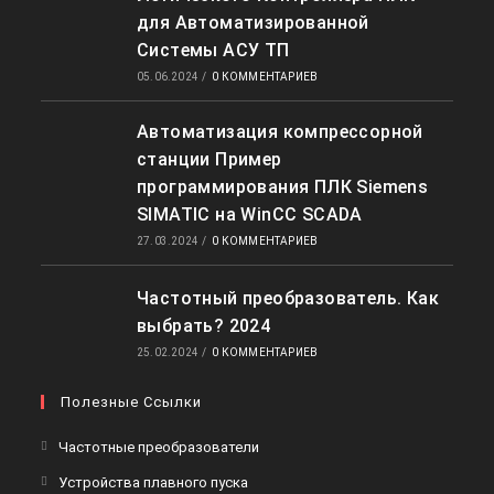
для Автоматизированной
Системы АСУ ТП
05.06.2024
/
0 КОММЕНТАРИЕВ
Автоматизация компрессорной
станции Пример
программирования ПЛК Siemens
SIMATIC на WinCC SCADA
27.03.2024
/
0 КОММЕНТАРИЕВ
Частотный преобразователь. Как
выбрать? 2024
25.02.2024
/
0 КОММЕНТАРИЕВ
Полезные Ссылки
Откроется
Частотные преобразователи
в
Откроется
Устройства плавного пуска