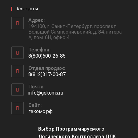
Контакты
Адрес:
194100, г. Санкт-Петербург, проспект
Большой Сампсониевский, д. 84, литера
А, пом. 6Н, офис 4
Телефон:
8(800)600-26-85
Откроется
Отдел продаж:
в
8(812)317-00-87
вашем
Откроется
приложении
Почта:
в
info@gekoms.ru
Откроется
вашем
в
приложении
вашем
Сайт:
приложении
гекомс.рф
Выбор Программируемого
Логического Контроллера ПЛК