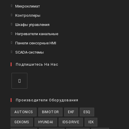
новой
в
Откроется
Микроклимат
вкладке
новой
в
Откроется
Контроллеры
вкладке
новой
в
Откроется
Шкафы управления
вкладке
новой
в
Откроется
Нагреватели канальные
вкладке
новой
в
Откроется
Панели сенсорные HMI
вкладке
новой
в
Откроется
SCADA-системы
вкладке
новой
в
вкладке
Подпишитесь На Нас
новой
вкладке
Откроется
в
Производители Оборудования
новой
AUTONICS
BIMOTOR
EKF
ESQ
вкладке
GEKOMS
HYUNDAI
IDS-DRIVE
IEK