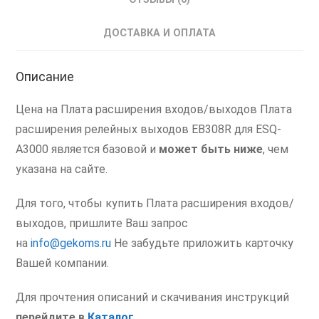
A3000
ESQ
ДОСТАВКА И ОПЛАТА
Плата
расширения
Описание
входов/
выходов
Цена на Плата расширения входов/выходов Плата
расширения релейных выходов EB308R для ESQ-
A3000 является базовой и
может быть ниже
, чем
указана на сайте.
Для того, чтобы купить Плата расширения входов/
выходов, пришлите Ваш запрос
на
info@gekoms.ru
Не забудьте приложить карточку
Вашей компании.
Для прочтения описаний и скачивания инструкций
перейдите в
Каталог