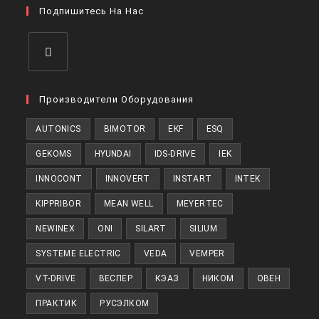
вкладке
Подпишитесь На Нас
новой
вкладке
Откроется
в
Производители Оборудования
новой
AUTONICS
BIMOTOR
EKF
ESQ
вкладке
GEKOMS
HYUNDAI
IDS-DRIVE
IEK
INNOCONT
INNOVERT
INSTART
INTEK
KIPPRIBOR
MEAN WELL
MEYERTEC
NEWINEX
ONI
SILART
SILIUM
SYSTEME ELECTRIC
VEDA
VEMPER
VT-DRIVE
ВЕСПЕР
КЭАЗ
НИКОМ
ОВЕН
ПРАКТИК
РУСЭЛКОМ