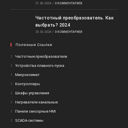
27.03.2024
/
0 КОММЕНТАРИЕВ
Частотный преобразователь. Как
выбрать? 2024
25.02.2024
/
0 КОММЕНТАРИЕВ
Полезные Ссылки
Откроется
Частотные преобразователи
в
Откроется
Устройства плавного пуска
новой
в
Откроется
Микроклимат
вкладке
новой
в
Откроется
Контроллеры
вкладке
новой
в
Откроется
Шкафы управления
вкладке
новой
в
Откроется
Нагреватели канальные
вкладке
новой
в
Откроется
Панели сенсорные HMI
вкладке
новой
в
Откроется
SCADA-системы
вкладке
новой
в