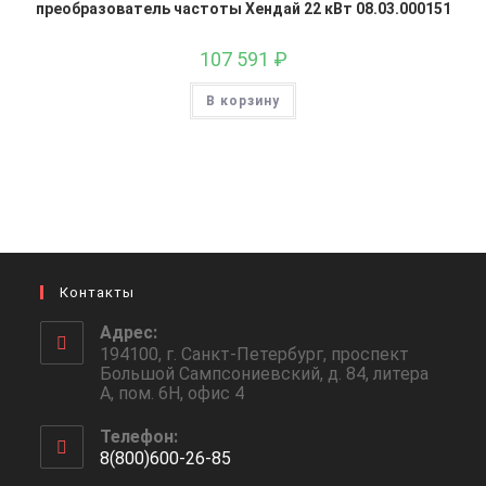
преобразователь частоты Хендай 22 кВт 08.03.000151
107 591
₽
В корзину
Контакты
Адрес:
194100, г. Санкт-Петербург, проспект
Большой Сампсониевский, д. 84, литера
А, пом. 6Н, офис 4
Телефон:
8(800)600-26-85
Откроется