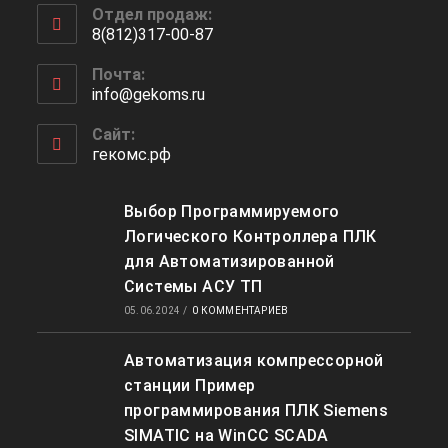
Отдел продаж:
в
8(812)317-00-87
вашем
Откроется
приложении
Почта:
в
info@gekoms.ru
Откроется
вашем
в
приложении
вашем
Сайт:
приложении
гекомс.рф
Выбор Программируемого
Логического Контроллера ПЛК
для Автоматизированной
Системы АСУ ТП
05.06.2024
/
0 КОММЕНТАРИЕВ
Автоматизация компрессорной
станции Пример
программирования ПЛК Siemens
SIMATIC на WinCC SCADA