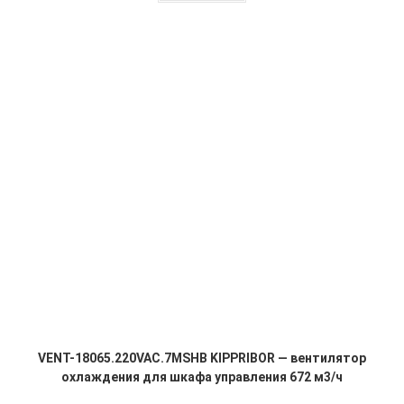
VENT-18065.220VAC.7MSHB KIPPRIBOR — вентилятор
охлаждения для шкафа управления 672 м3/ч