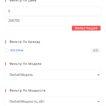
чт
Фильтр По Цене
за
Минимальная
па
цена
пои
Максимальная
цена
ФИЛЬТРАЦИЯ
Фильтр По Бренду
IDS-Drive
(23)
Фильтр По Модели
Фильтр По Мощности