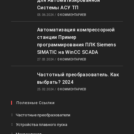
для Автоматизированной
Системы АСУ ТП
05.06.2024
/
0 КОММЕНТАРИЕВ
Автоматизация компрессорной
станции Пример
программирования ПЛК Siemens
SIMATIC на WinCC SCADA
27.03.2024
/
0 КОММЕНТАРИЕВ
Частотный преобразователь. Как
выбрать? 2024
25.02.2024
/
0 КОММЕНТАРИЕВ
Полезные Ссылки
Откроется
Частотные преобразователи
в
Откроется
Устройства плавного пуска
новой
в
Откроется