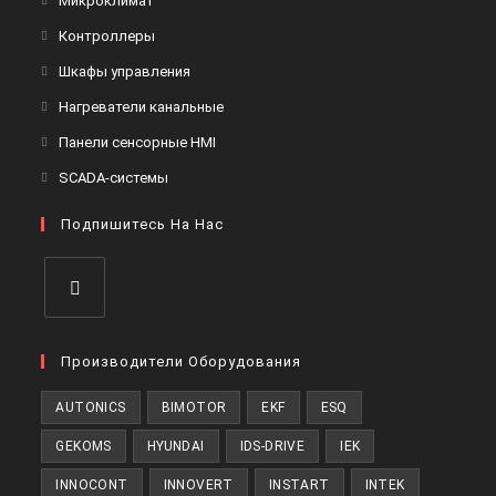
Микроклимат
вкладке
новой
в
Откроется
Контроллеры
вкладке
новой
в
Откроется
Шкафы управления
вкладке
новой
в
Откроется
Нагреватели канальные
вкладке
новой
в
Откроется
Панели сенсорные HMI
вкладке
новой
в
Откроется
SCADA-системы
вкладке
новой
в
вкладке
Подпишитесь На Нас
новой
вкладке
Откроется
в
Производители Оборудования
новой
AUTONICS
BIMOTOR
EKF
ESQ
вкладке
GEKOMS
HYUNDAI
IDS-DRIVE
IEK
INNOCONT
INNOVERT
INSTART
INTEK