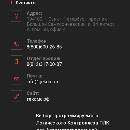
Контакты
Адрес:
194100, г. Санкт-Петербург, проспект
Большой Сампсониевский, д. 84, литера
А, пом. 6Н, офис 4
Телефон:
8(800)600-26-85
Откроется
Отдел продаж:
в
8(812)317-00-87
вашем
Откроется
приложении
Почта:
в
info@gekoms.ru
Откроется
вашем
в
приложении
вашем
Сайт:
приложении
гекомс.рф
Выбор Программируемого
Логического Контроллера ПЛК