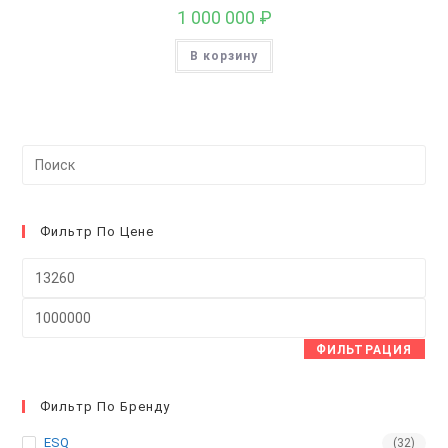
1 000 000
₽
В корзину
На
кл
Esc
чт
Фильтр По Цене
за
Минимальная
па
цена
пои
Максимальная
цена
ФИЛЬТРАЦИЯ
Фильтр По Бренду
ESQ
(32)