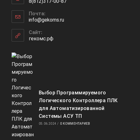
8(812)317-00-87
вашем
Откроется
приложении
Почта:
в
info@gekoms.ru
Откроется
вашем
в
приложении
вашем
Сайт:
приложении
гекомс.рф
Выбор Программируемого
Логического Контроллера ПЛК
для Автоматизированной
Системы АСУ ТП
05.06.2024
/
0 КОММЕНТАРИЕВ