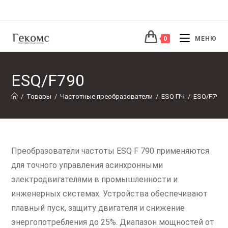
Перейти
к
содержимому
0
МЕНЮ
ESQ/F790
/
Товары
/
Частотные преобразователи
/
ESQ ПЧ
/
ESQ/F790
Преобразователи частоты ESQ F 790 применяются
для точного управления асинхронными
электродвигателями в промышленности и
инженерных системах. Устройства обеспечивают
плавный пуск, защиту двигателя и снижение
энергопотребления до 25%. Диапазон мощностей от